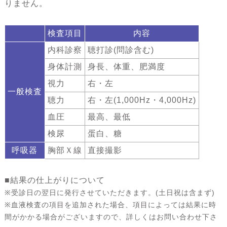
りません。
検査項目
内容
内科診察
聴打診(問診含む)
身体計測
身長、体重、肥満度
視力
右・左
一般検査
聴力
右・左(1,000Hz・4,000Hz)
血圧
最高、最低
検尿
蛋白、糖
呼吸器
胸部Ｘ線
直接撮影
■結果の仕上がりについて
※受診日の翌日に発行させていただきます。(土日祝は含まず)
※血液検査の項目を追加された場合、項目によっては結果に時
間がかかる場合がございますので、詳しくはお問い合わせ下さ