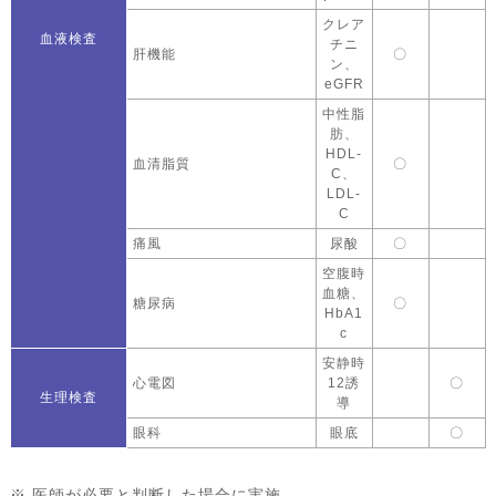
クレア
血液検査
チニ
肝機能
〇
ン、
eGFR
中性脂
肪、
HDL-
血清脂質
〇
C、
LDL-
C
痛風
尿酸
〇
空腹時
血糖、
糖尿病
〇
HbA1
c
安静時
心電図
12誘
〇
生理検査
導
眼科
眼底
〇
※ 医師が必要と判断した場合に実施