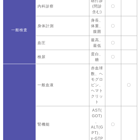
聴打診
内科診察
(問診
〇
含む)
身長、
身体計測
体重、
〇
一般検査
腹囲
最高、
血圧
〇
最低
蛋白、
検尿
〇
糖
赤血球
数、ヘ
モグロ
一般血液
ビン、
〇
ヘマト
クリッ
ト
AST(
GOT)
、
腎機能
〇
ALT(G
PT)、
γ-GTP