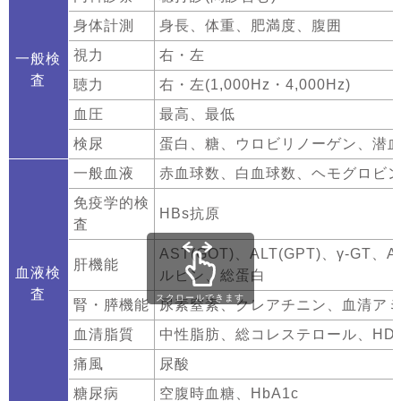
身体計測
身長、体重、肥満度、腹囲
視力
右・左
一般検
査
聴力
右・左(1,000Hz・4,000Hz)
血圧
最高、最低
検尿
蛋白、糖、ウロビリノーゲン、潜
一般血液
赤血球数、白血球数、ヘモグロビ
免疫学的検
HBs抗原
査
AST(GOT)、ALT(GPT)、γ-
肝機能
血液検
ルビン、総蛋白
査
スクロールできます
腎・膵機能
尿素窒素、クレアチニン、血清ア
血清脂質
中性脂肪、総コレステロール、HDL-C
痛風
尿酸
糖尿病
空腹時血糖、HbA1c