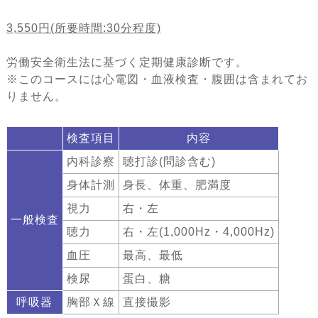
3,550円(所要時間:30分程度)
労働安全衛生法に基づく定期健康診断です。
※このコースには心電図・血液検査・腹囲は含まれてお
りません。
検査項目
内容
内科診察
聴打診(問診含む)
身体計測
身長、体重、肥満度
視力
右・左
一般検査
聴力
右・左(1,000Hz・4,000Hz)
血圧
最高、最低
検尿
蛋白、糖
呼吸器
胸部Ｘ線
直接撮影