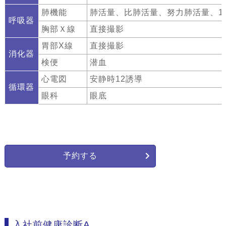
肺機能
肺活量、比肺活量、努力肺活量、1
呼吸器
胸部Ｘ線
直接撮影
胃部X線
直接撮影
消化器
検便
潜血
心電図
安静時12誘導
循環器
眼科
眼底
予約する
入社前健康診断A