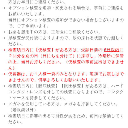
方はお早目にご連絡ください。
オプション検査を追加・変更される場合は、事前にご連絡を
お願いいたします。
当日にオプション検査の追加ができない場合もございますの
で、ご了承願います。
お薬を服用中の方は、主治医にご相談ください。
尿検査が受付後にありますので、尿の採れる状態でお越しく
ださい。
検査項目内に【便検査】がある方は、受診日前の
6日以内
に
２回分を別の日（日にちを分けて）に採取し、冷暗所に保管
の上、当日お持ちください。（便検査の事前提出はできませ
ん）
便容器は、お１人様一袋のみとなります。追加でお渡しはで
きませんので、何卒よろしくお願いいたします。
検査項目内に【眼底検査】【眼圧検査】がある方は、ハード
コンタクトレンズを外しての検査になりますので、コンタク
トケースを持参してください。
メガネを使用している方は、メガネを持参してください。
（老眼鏡以外）
検査項目に影響の出る可能性があるため、前日は禁酒してく
ださい。