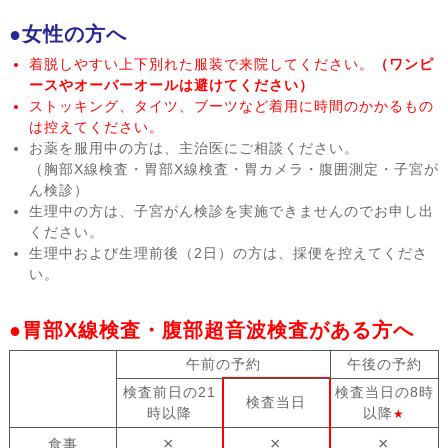
●女性の方へ
着脱しやすい上下別れた服装で来院してください。
（ワンピ
ースやオーバーオールは避けてください）
ストッキング、タイツ、ブーツなど着用に時間のかかるもの
は控えてください。
お薬を服用中の方は、主治医にご相談ください。
（胸部X線検査・胃部X線検査・胃カメラ・腹囲測定・子宮が
ん検診）
生理中の方は、子宮がん検診を実施できませんのでお申し出
ください。
生理中および生理前後（2日）の方は、採便を控えてくださ
い。
●胃部X線検査・腹部超音波検査がある方へ
午前の予約
午後の予約
検査前日の21
検査当日の8時
検査当日
時以降
以降
★
×
×
×
食事