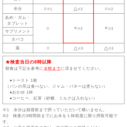
○
△
○
水分
※1
※2
※2
あめ・ガム・
タブレット
○
×
×
※3
※3
サプリメント
タバコ
○
△
△
薬
※3
※3
★検査当日の8時以降
朝食は下記を参考に
８時まで
に済ませてください。
●トースト 1枚
（パンの耳は食べない、ジャム・バターは塗らない）
●おかゆ 1杯
●コーヒー、紅茶（砂糖、ミルクは入れない）
※1 水分は就寝前まで摂っていただいて構いません。
※2 検査の3時間前までにお水を１杯程度に限り摂取可能で
す。