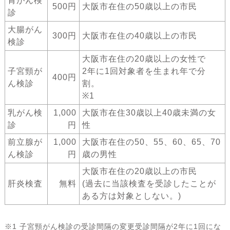
胃がん検
500円
大阪市在住の50歳以上の市民
診
大腸がん
300円
大阪市在住の40歳以上の市民
検診
大阪市在住の20歳以上の女性で
子宮頸が
2年に1回対象者を生まれ年で分
400円
ん検診
割。
※1
乳がん検
1,000
大阪市在住30歳以上40歳未満の女
診
円
性
前立腺が
1,000
大阪市在住の50、55、60、65、70
ん検診
円
歳の男性
大阪市在住の20歳以上の市民
肝炎検査
無料
(過去に当該検査を受診したことが
ある方は対象としない。)
※1 子宮頸がん検診の受診間隔の変更受診間隔が2年に1回にな