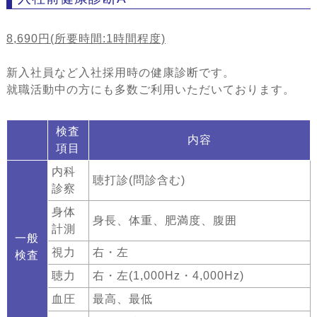
8,690円(所要時間:1時間程度)
新入社員など入社採用時の健康診断です。
就職活動中の方にも多数ご利用いただいております。
検査
内容
項目
内科
聴打診(問診含む)
診察
身体
身長、体重、肥満度、腹囲
計測
一般
視力
右・左
検査
聴力
右・左(1,000Hz・4,000Hz)
血圧
最高、最低