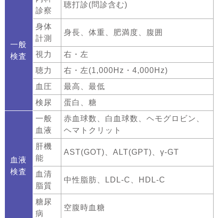
聴打診(問診含む)
診察
身体
身長、体重、肥満度、腹囲
計測
一般
視力
右・左
検査
聴力
右・左(1,000Hz・4,000Hz)
血圧
最高、最低
検尿
蛋白、糖
一般
赤血球数、白血球数、ヘモグロビン、
血液
ヘマトクリット
肝機
AST(GOT)、ALT(GPT)、γ-GT
能
血液
検査
血清
中性脂肪、LDL-C、HDL-C
脂質
糖尿
空腹時血糖
病