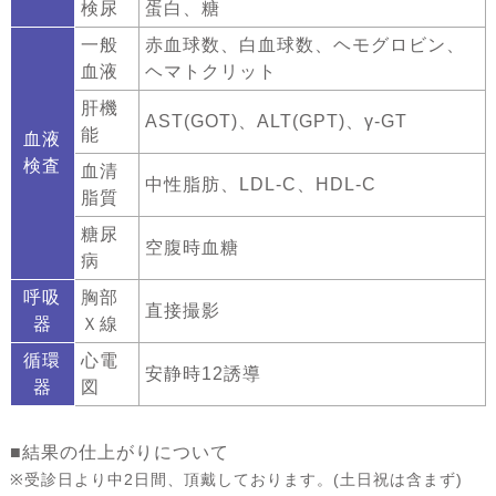
検尿
蛋白、糖
一般
赤血球数、白血球数、ヘモグロビン、
血液
ヘマトクリット
肝機
AST(GOT)、ALT(GPT)、γ-GT
能
血液
検査
血清
中性脂肪、LDL-C、HDL-C
脂質
糖尿
空腹時血糖
病
呼吸
胸部
直接撮影
器
Ｘ線
循環
心電
安静時12誘導
器
図
■結果の仕上がりについて
※受診日より中2日間、頂戴しております。(土日祝は含まず)